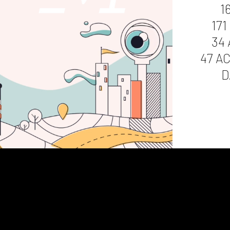
1
17
34
47 A
D