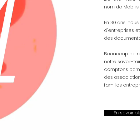
nom de Mobilis 
En 30 ans, nou
d'entreprises et
des documentair
Beaucoup de nos
notre savoir-fa
comptons parmi 
des association
familles entrepr
En savoir pl